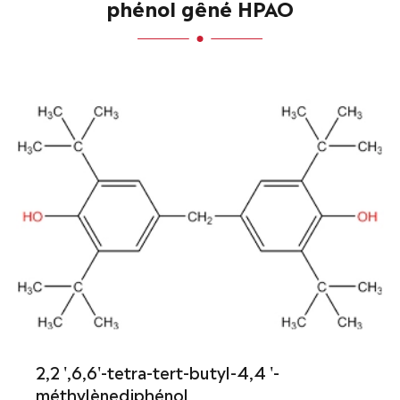
phénol gêné HPAO
2,2 ',6,6'-tetra-tert-butyl-4,4 '-
méthylènediphénol