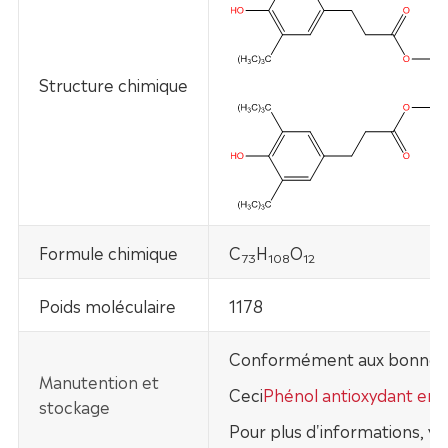
Structure chimique
Formule chimique
C
H
O
73
108
12
Poids moléculaire
1178
Conformément aux bonnes prat
Manutention et
Ceci
Phénol antioxydant ent
stockage
Pour plus d'informations, ve