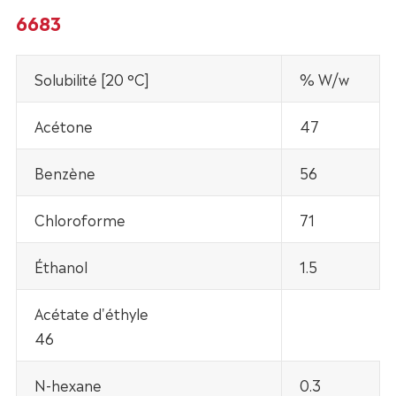
6683
Solubilité [20 °C]
% W/w
Acétone
47
Benzène
56
Chloroforme
71
Éthanol
1.5
Acétate d'éthyle
46
N-hexane
0.3