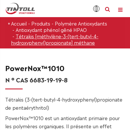
Accueil
Produits
Polymère Antioxydants
Antioxydant phénol gêné HPAO
Tétrakis [méthylène-3-(tert-butyl-4-
hydroxyphenyl)propionate] méthane
PowerNox™1010
N ° CAS 6683-19-19-8
Tétrakis (3-(tert-butyl-4-hydroxyphenyl)propionate
de pentaérythritol)
PowerNox™1010 est un antioxydant primaire pour
les polymères organiques. Il présente un effet