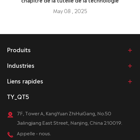
May 08 , 2025
Produits
Industries
Liens rapides
TY_QT5
7F, Tower A, KangYuan ZhiHuiGang, No.50
Jialingjiang East Street, Nanjing, China 210019.
Appelle - nous.