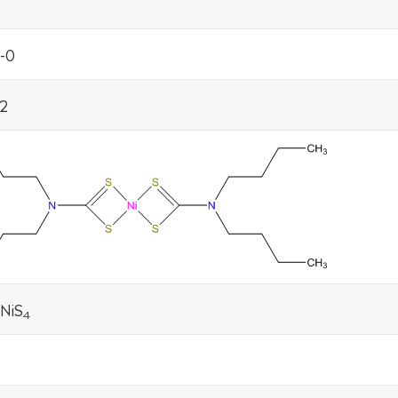
-0
2
NiS
4