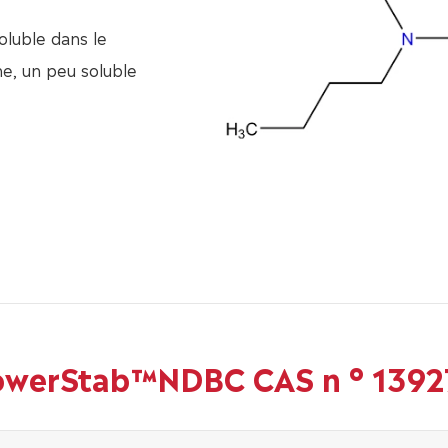
luble dans le
e, un peu soluble
owerStab™NDBC CAS n ° 1392