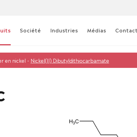
uits
Société
Industries
Médias
Contac
r en nickel
Nickel(II) Dibutyldithiocarbamate
C