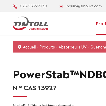
025-58599930
inquiry@sinouva.com
Prod
Accueil
Produits
Absorbeurs UV
Quenche
PowerStab™NDB
N ° CAS 13927
Nickel(II) Dibutyldithiocarbamate