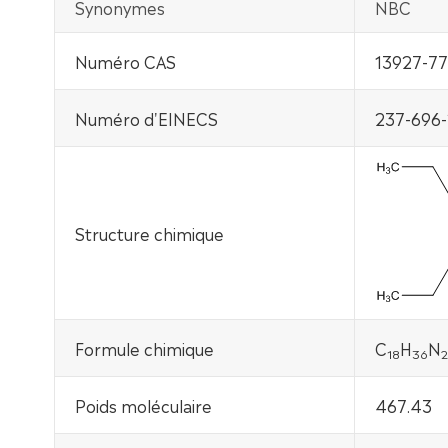
Synonymes
NBC
Numéro CAS
13927-77
Numéro d'EINECS
237-696-
Structure chimique
Formule chimique
C
H
N
18
3
6
2
Poids moléculaire
467.43