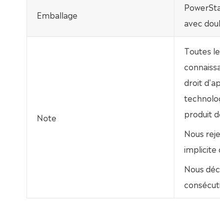
PowerSta
Emballage
avec dou
Toutes le
connaissa
droit d'
technolo
produit dé
Note
Nous rej
implicite
Nous déc
consécuti