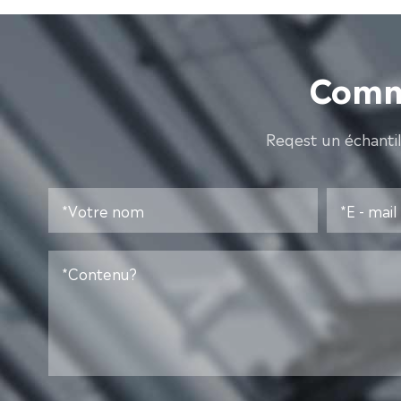
Comme
Reqest un échanti