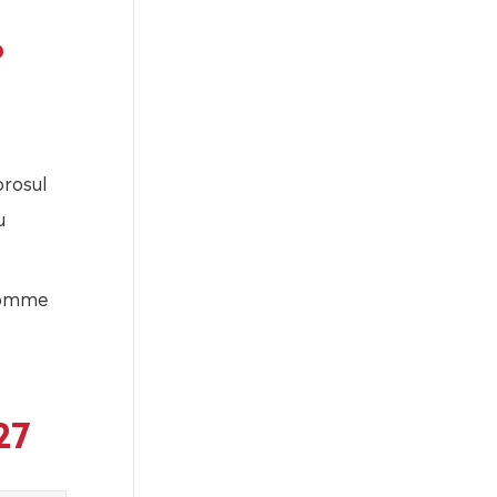
°
orosul
u
 comme
27