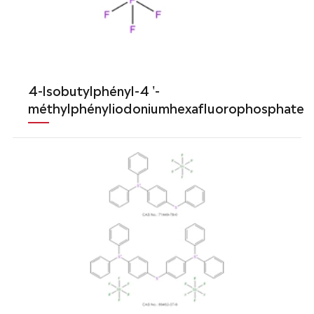
4-lsobutylphényl-4 '-
méthylphényliodoniumhexafluorophosphate