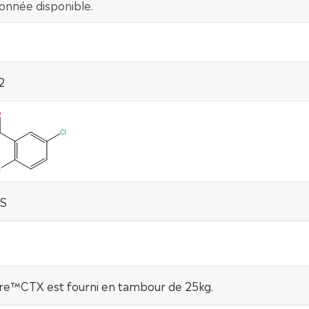
onnée disponible.
2
OS
e™CTX est fourni en tambour de 25kg.