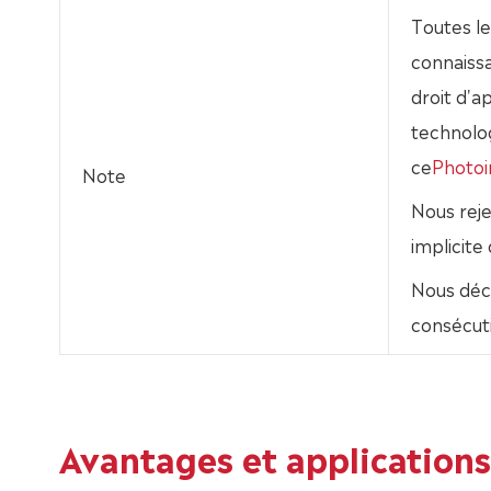
Toutes le
connaissa
droit d'
technolo
ce
Photoi
Note
Nous rej
implicite
Nous déc
consécuti
Avantages et application