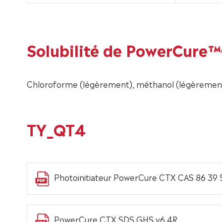
Solubilité de PowerCure™
Chloroforme (légèrement), méthanol (légèrement),
TY_QT4
Photoinitiateur PowerCure CTX CAS 86 39 
PowerCure CTX SDS GHS v6.4R