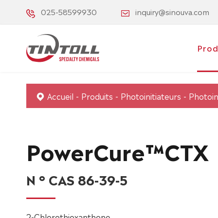
025-58599930
inquiry@sinouva.com
Prod
Accueil
Produits
Photoinitiateurs
Photoini
PowerCure™CTX
N ° CAS 86-39-5
2-Chlorothioxanthone