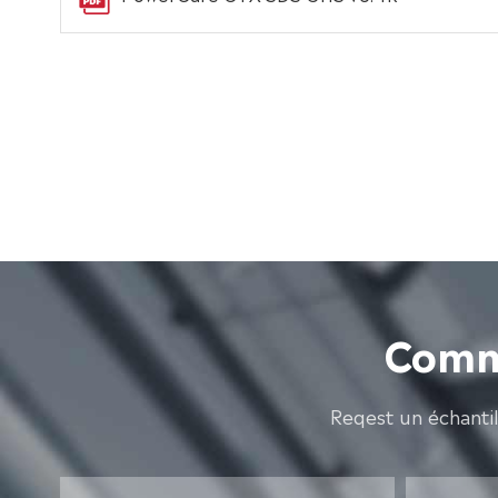
Comme
Reqest un échanti