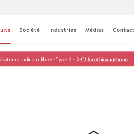
uits
Société
Industries
Médias
Contac
tiateurs radicaux libres-Type II
2-Chlorothioxanthone