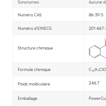
Synonymes
Aucune d
Numéro CAS
86-39-5
Numéro d'EINECS
201-667-
Structure chimique
Formule chimique
C
H
Cl
13
7
246.7
Poids moléculaire
Emballage
PowerCur