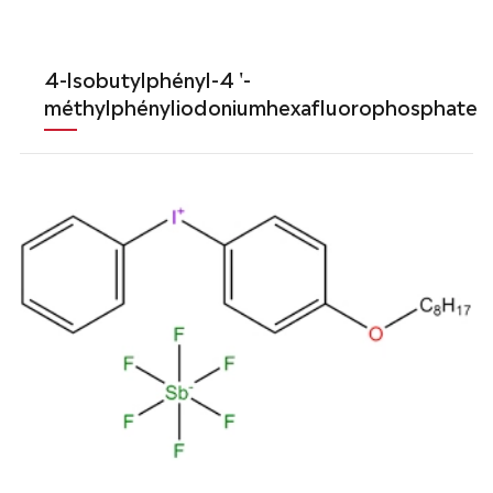
4-lsobutylphényl-4 '-
méthylphényliodoniumhexafluorophosphate