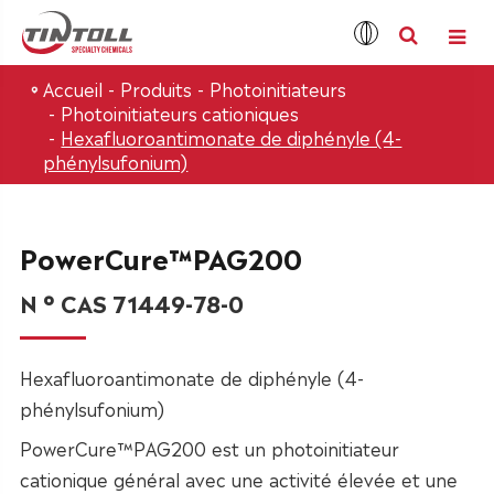
Accueil
Produits
Photoinitiateurs
Photoinitiateurs cationiques
Hexafluoroantimonate de diphényle (4-
phénylsufonium)
PowerCure™PAG200
N ° CAS 71449-78-0
Hexafluoroantimonate de diphényle (4-
phénylsufonium)
PowerCure™PAG200 est un photoinitiateur
cationique général avec une activité élevée et une