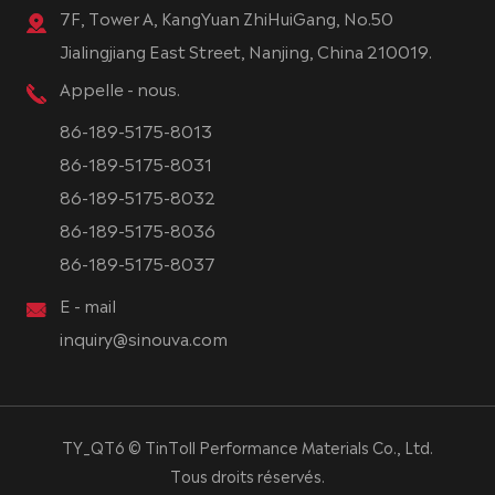
7F, Tower A, KangYuan ZhiHuiGang, No.50
Jialingjiang East Street, Nanjing, China 210019.
Appelle - nous.
86-189-5175-8013
86-189-5175-8031
86-189-5175-8032
86-189-5175-8036
86-189-5175-8037
E - mail
inquiry@sinouva.com
TY_QT6 ©
TinToll Performance Materials Co., Ltd.
Tous droits réservés.