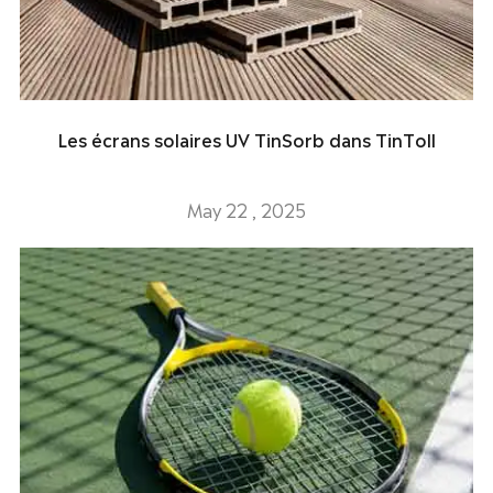
Les écrans solaires UV TinSorb dans TinToll
May 22 , 2025