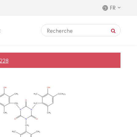
FR
t
228