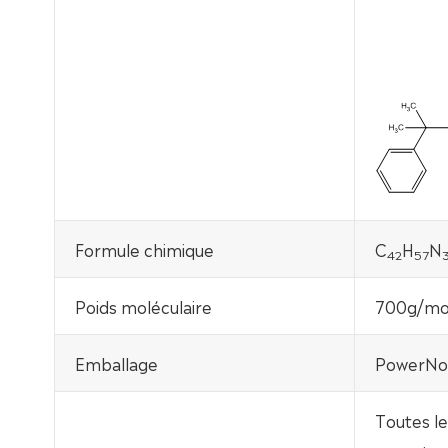
Formule chimique
C
H
N
42
57
Poids moléculaire
700g/mo
Emballage
PowerNox
Toutes le