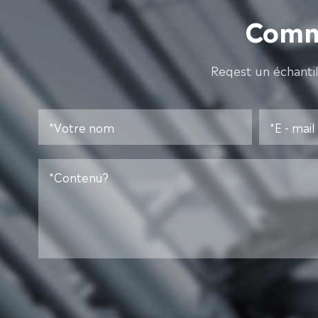
Comme
Reqest un échanti