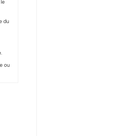
le
e du
.
e ou