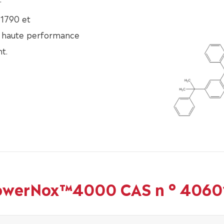
1790 et
e haute performance
t.
PowerNox™4000 CAS n ° 4060