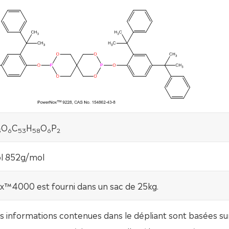
O
C
H
O
P
3
6
53
58
6
2
l 852g/mol
™4000 est fourni dans un sac de 25kg.
s informations contenues dans le dépliant sont basées su