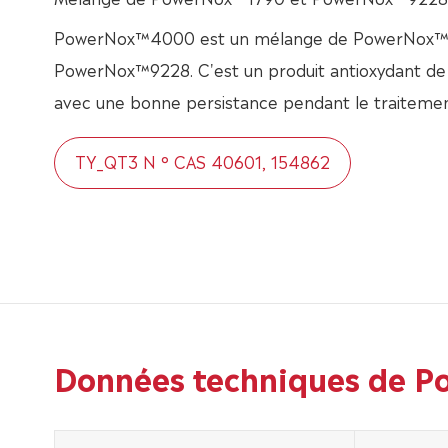
PowerNox™4000 est un mélange de PowerNox™
PowerNox™9228. C'est un produit antioxydant d
avec une bonne persistance pendant le traitemen
TY_QT3 N ° CAS 40601, 154862
Données techniques de 