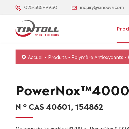
025-58599930
inquiry@sinouva.com
Prod
Accueil
Produits
Polymère Antioxydants
PowerNox™400
N ° CAS 40601, 154862
Mélange de PowerNox™1790 et PowerNox™9228