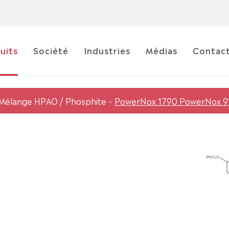
uits
Société
Industries
Médias
Contac
Mélange HPAO / Phosphite
PowerNox 1790 PowerNox 9
0
.