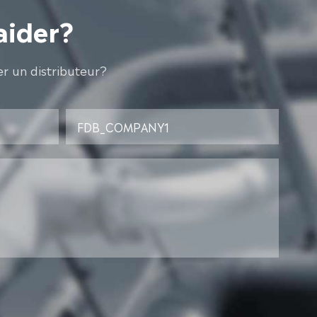
aider?
r un distributeur?