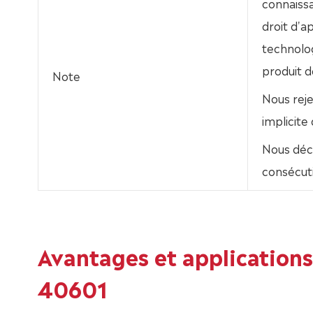
connaissa
droit d'
technolo
produit dé
Note
Nous rej
implicite
Nous déc
consécuti
Avantages et applicatio
40601