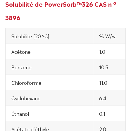
Solubilité de PowerSorb™326 CAS n °
3896
Solubilité [20 °C]
% W/w
Acétone
1.0
Benzène
10.5
Chloroforme
11.0
Cyclohexane
6.4
Éthanol
0.1
Acétate d'éthyle
2.0