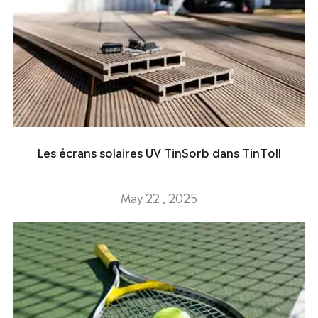
Les écrans solaires UV TinSorb dans TinToll
May 22 , 2025