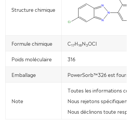
Structure chimique
Formule chimique
C
H
N
OCl
17
18
3
Poids moléculaire
316
Emballage
PowerSorb™326 est fourni d
Toutes les informations con
Note
Nous rejetons spécifiquement
Nous déclinons toute respo