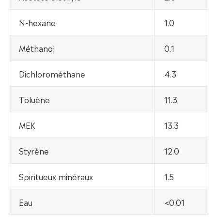
N-hexane
1.0
Méthanol
0.1
Dichlorométhane
4.3
Toluène
11.3
MEK
13.3
Styrène
12.0
Spiritueux minéraux
1.5
Eau
<0.01