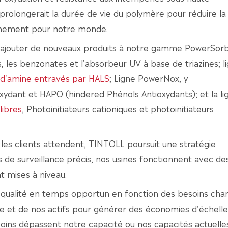
rolongerait la durée de vie du polymère pour réduire la
onnement pour notre monde.
à ajouter de nouveaux produits à notre gamme PowerSorb
 les benzonates et l'absorbeur UV à base de triazines; l
e d'amine entravés par HALS
; Ligne PowerNox, y
oxydant et HAPO (hindered Phénols Antioxydants); et la li
libres
, Photoinitiateurs cationiques et photoinitiateurs
ue les clients attendent, TINTOLL poursuit une stratégie
 de surveillance précis, nos usines fonctionnent avec de
 mises à niveau.
e qualité en temps opportun en fonction des besoins ch
ise et de nos actifs pour générer des économies d'échelle
besoins dépassent notre capacité ou nos capacités actuelle