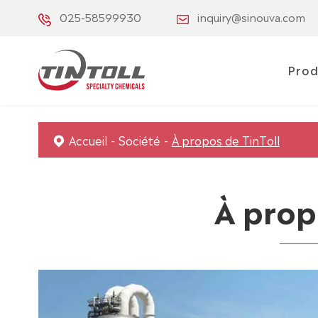
025-58599930
inquiry@sinouva.com
Prod
Accueil
Société
À propos de TinToll
À prop