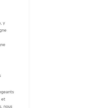
, y
igne
gne
s
angeants
 et
s, nous