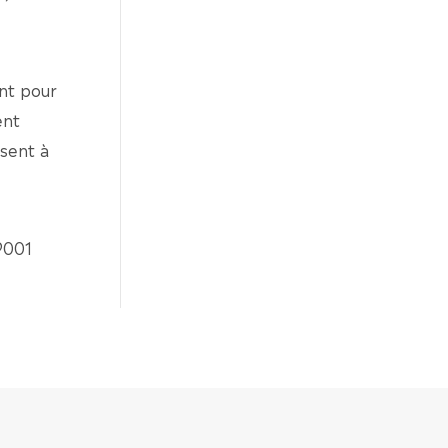
nt pour
ent
isent à
9001