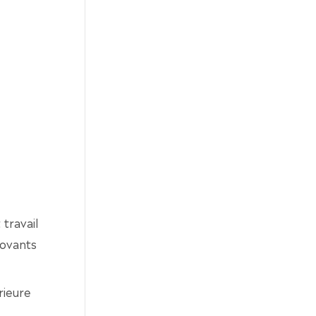
travail
novants
rieure