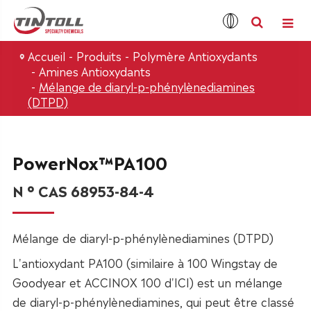
Accueil
Produits
Polymère Antioxydants
Amines Antioxydants
Mélange de diaryl-p-phénylènediamines
(DTPD)
PowerNox™PA100
N ° CAS 68953-84-4
Mélange de diaryl-p-phénylènediamines (DTPD)
L'antioxydant PA100 (similaire à 100 Wingstay de
Goodyear et ACCINOX 100 d'ICI) est un mélange
de diaryl-p-phénylènediamines, qui peut être classé