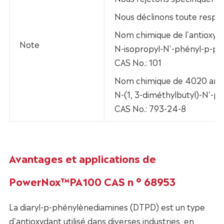
Nous déclinons toute respo
Nom chimique de l'antioxyd
Note
N-isopropyl-N'-phényl-p-p
CAS No.: 101
Nom chimique de 4020 anti
N-(1, 3-diméthylbutyl)-N'-
CAS No.: 793-24-8
Avantages et applications de
PowerNox™PA100 CAS n ° 68953
La diaryl-p-phénylènediamines (DTPD) est un type
d'antioxydant utilisé dans diverses industries, en