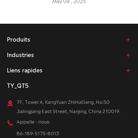
May 08 , 2025
Produits
Industries
Liens rapides
TY_QT5
7F, Tower A, KangYuan ZhiHuiGang, No.50
Jialingjiang East Street, Nanjing, China 210019.
Appelle - nous.
86-189-5175-8013