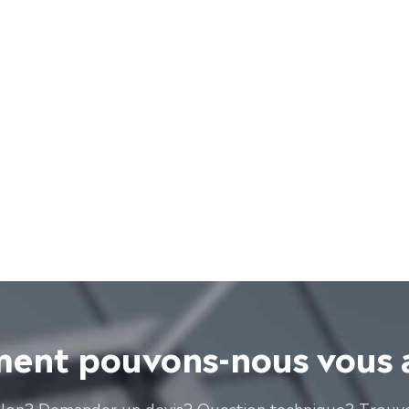
nt pouvons-nous vous 
llon? Demander un devis? Question technique? Trouve