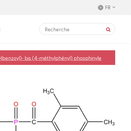
FR
t
ylbenzoyl)- bis (4-méthylphényl) phosphinyle