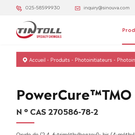
025-58599930
inquiry@sinouva.com
Prod
Accueil
Produits
Photoinitiateurs
Photoin
PowerCure™TMO
N ° CAS 270586-78-2
Oxyde de (2,4, 6-triméthylbenzoyl)- bis (4-méthy