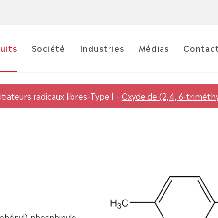
uits
Société
Industries
Médias
Contac
itiateurs radicaux libres-Type I
Oxyde de (2,4, 6-triméth
lphényl) phosphinyle