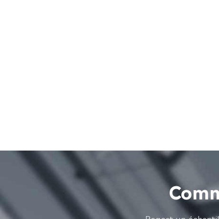
Comme
Reqest un échanti