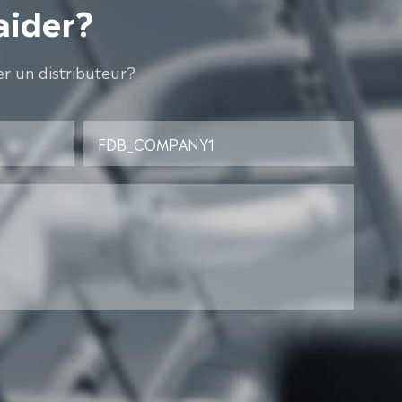
aider?
r un distributeur?