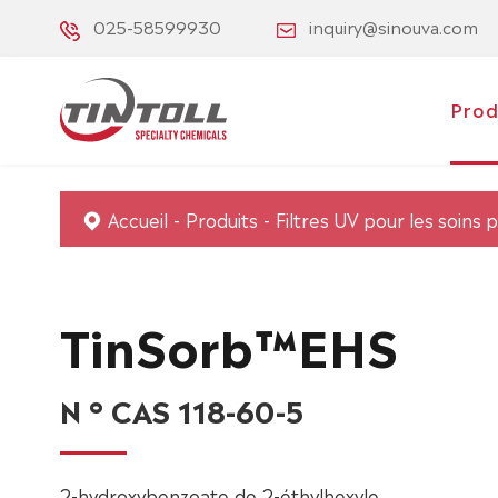
025-58599930
inquiry@sinouva.com
Prod
Accueil
Produits
Filtres UV pour les soins 
TinSorb™EHS
N ° CAS 118-60-5
2-hydroxybenzoate de 2-éthylhexyle