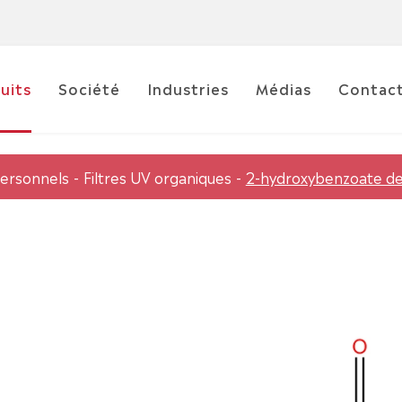
uits
Société
Industries
Médias
Contac
personnels
Filtres UV organiques
2-hydroxybenzoate de