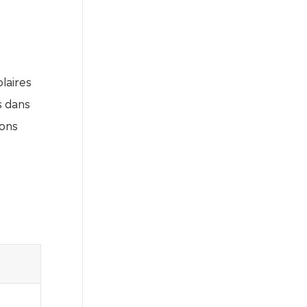
olaires
s dans
ions