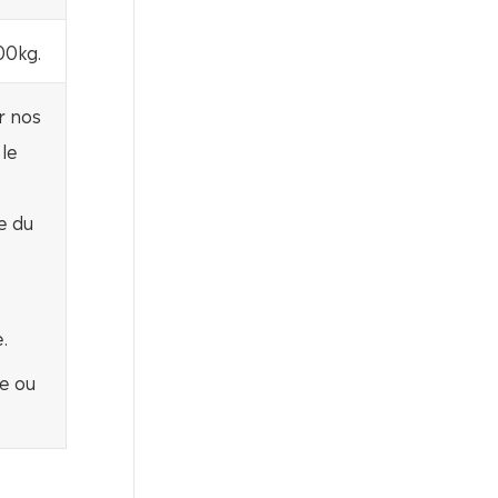
00kg.
r nos
le
e du
.
e ou