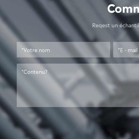
Comme
Reqest un échanti