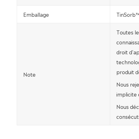
Emballage
TinSorb™
Toutes le
connaissa
droit d'
technolo
produit dé
Note
Nous rej
implicite
Nous déc
consécuti