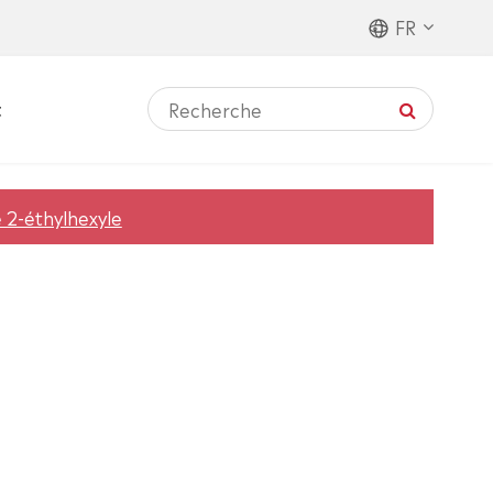
FR
t
 2-éthylhexyle