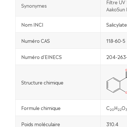
Filtre UV
Synonymes
AakoSun 
Nom INCI
Salicylat
Numéro CAS
118-60-5
Numéro d'EINECS
204-263
Structure chimique
Formule chimique
C
H
O
20
22
Poids moléculaire
310.4