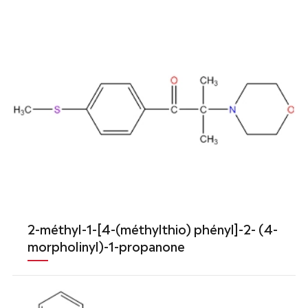
2-méthyl-1-[4-(méthylthio) phényl]-2- (4-
morpholinyl)-1-propanone