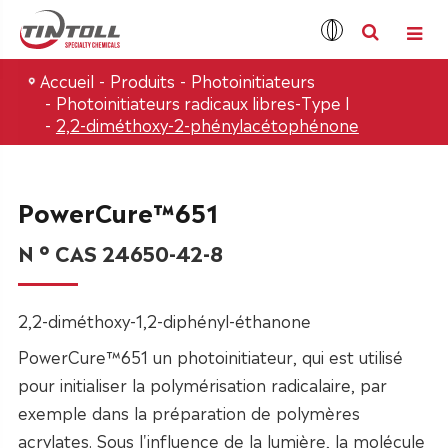
Accueil
Produits
Photoinitiateurs
Photoinitiateurs radicaux libres-Type I
2,2-diméthoxy-2-phénylacétophénone
PowerCure™651
N ° CAS 24650-42-8
2,2-diméthoxy-1,2-diphényl-éthanone
PowerCure™651 un photoinitiateur, qui est utilisé
pour initialiser la polymérisation radicalaire, par
exemple dans la préparation de polymères
acrylates. Sous l'influence de la lumière, la molécule