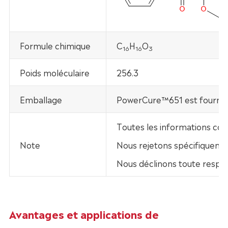
Formule chimique
C
H
O
16
16
3
Poids moléculaire
256.3
Emballage
PowerCure™651 est fourni d
Toutes les informations con
Note
Nous rejetons spécifiquement
Nous déclinons toute respo
Avantages et applications de