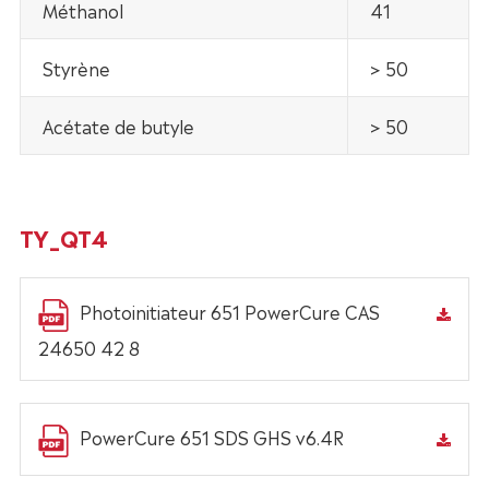
Méthanol
41
Styrène
> 50
Acétate de butyle
> 50
TY_QT4
Photoinitiateur 651 PowerCure CAS
24650 42 8
PowerCure 651 SDS GHS v6.4R