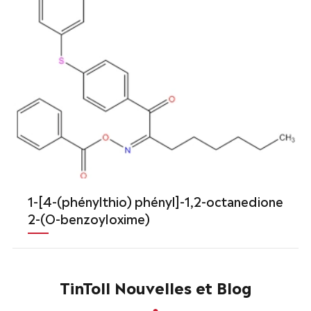
1-[4-(phénylthio) phényl]-1,2-octanedione
2-(O-benzoyloxime)
TinToll Nouvelles et Blog