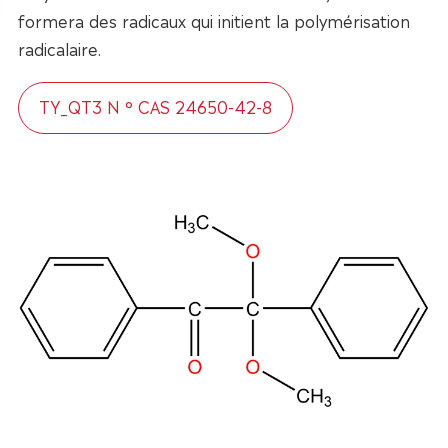
formera des radicaux qui initient la polymérisation
radicalaire.
TY_QT3 N ° CAS 24650-42-8