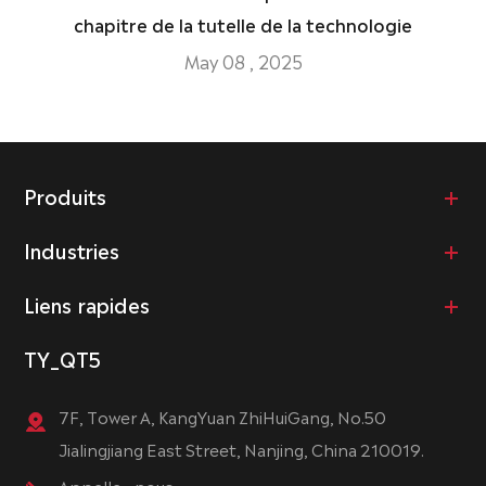
chapitre de la tutelle de la technologie
May 08 , 2025
Produits
Industries
Liens rapides
TY_QT5
7F, Tower A, KangYuan ZhiHuiGang, No.50
Jialingjiang East Street, Nanjing, China 210019.
Appelle - nous.