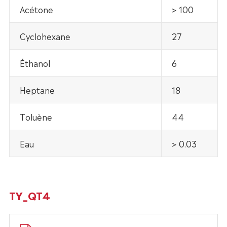
Acétone
> 100
Cyclohexane
27
Éthanol
6
Heptane
18
Toluène
44
Eau
> 0.03
TY_QT4