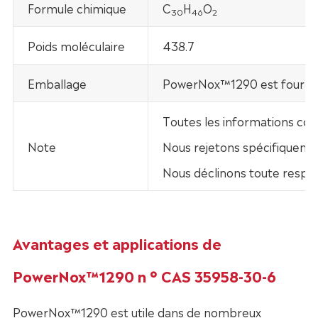
Formule chimique
C
H
O
30
46
2
Poids moléculaire
438.7
Emballage
PowerNox™1290 est fourni da
Toutes les informations con
Note
Nous rejetons spécifiquement
Nous déclinons toute respo
Avantages et applications de
PowerNox™1290 n ° CAS 35958-30-6
PowerNox™1290 est utile dans de nombreux