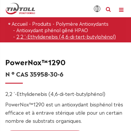
Accueil
Produits
Polymère Antioxydants
Antioxydant phénol gêné HPAO
2,2 '-Ethylidenebis (4,6-di-tert-butylphénol)
PowerNox™1290
N ° CAS 35958-30-6
2,2 '-Ethylidenebis (4,6-di-tert-butylphénol)
PowerNox™1290 est un antioxydant bisphénol très
efficace et à entrave stérique utile pour un certain
nombre de substrats organiques.