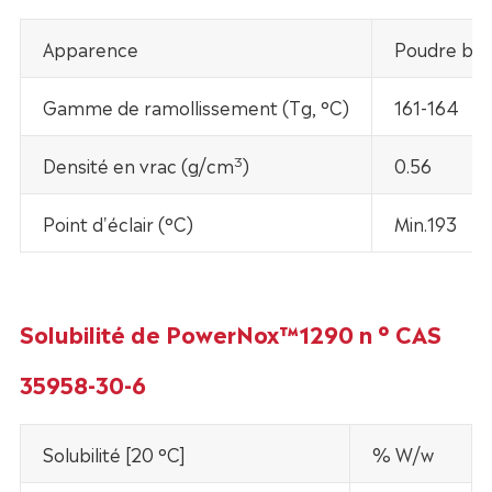
Apparence
Poudre bla
Gamme de ramollissement (Tg, °C)
161-164
3
Densité en vrac (g/cm
)
0.56
Point d'éclair (°C)
Min.193
Solubilité de PowerNox™1290 n ° CAS
35958-30-6
Solubilité [20 °C]
% W/w