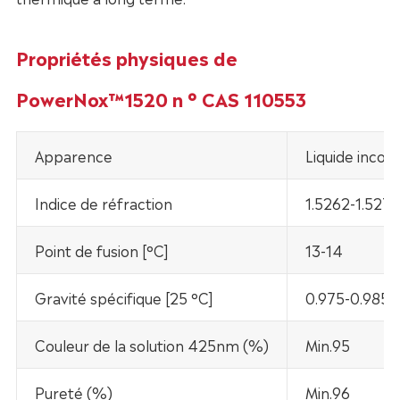
Propriétés physiques de
PowerNox™1520 n ° CAS 110553
Apparence
Liquide incolo
Indice de réfraction
1.5262-1.5278
Point de fusion [°C]
13-14
Gravité spécifique [25 °C]
0.975-0.985
Couleur de la solution 425nm (%)
Min.95
Pureté (%)
Min.96