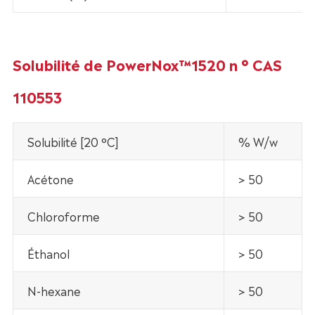
Solubilité de PowerNox™1520 n ° CAS
110553
Solubilité [20 °C]
% W/w
Acétone
> 50
Chloroforme
> 50
Éthanol
> 50
N-hexane
> 50