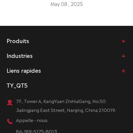
May 08 , 2025
Produits
Industries
Liens rapides
TY_QT5
7F, Tower A, KangYuan ZhiHuiGang, No.50
Jialingjiang East Street, Nanjing, China 210019.
Appelle - nous.
86-189-5175-8013