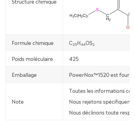
Structure chimique
Formule chimique
C
H
OS
25
44
2
Poids moléculaire
425
Emballage
PowerNox™1520 est fourni 
Toutes les informations con
Note
Nous rejetons spécifiquement
Nous déclinons toute respo