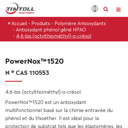
Accueil
Produits
Polymère Antioxydants
Antioxydant phénol gêné HPAO
4,6-bis (octylthiométhyl)-o-crésol
PowerNox™1520
N ° CAS 110553
4,6-bis (octylthiométhyl)-o-crésol.
PowerNox™1520 est un antioxydant
multifonctionnel basé sur la chimie entravée du
phénol et du thioéther. Il est idéal pour la
protection de substrat tels que les élastomères, les