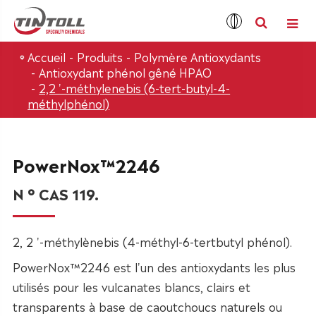
Accueil
Produits
Polymère Antioxydants
Antioxydant phénol gêné HPAO
2,2 '-méthylenebis (6-tert-butyl-4-
méthylphénol)
PowerNox™2246
N ° CAS 119.
2, 2 '-méthylènebis (4-méthyl-6-tertbutyl phénol).
PowerNox™2246 est l'un des antioxydants les plus
utilisés pour les vulcanates blancs, clairs et
transparents à base de caoutchoucs naturels ou