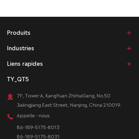
Produits
Industries
Liens rapides
TY_QT5
7F, Tower A, KangYuan ZhiHuiGang, No.50
Jialingjiang East Street, Nanjing, China 210019.
Appelle - nous.
86-189-5175-8013
86-189-5175-8031