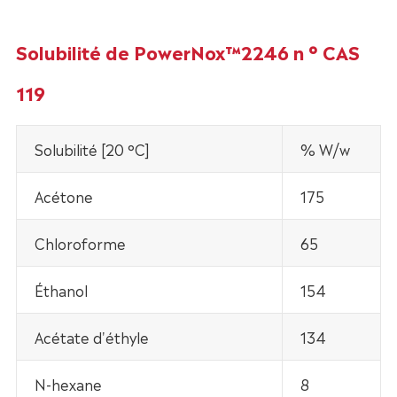
Solubilité de PowerNox™2246 n ° CAS
119
Solubilité [20 °C]
% W/w
Acétone
175
Chloroforme
65
Éthanol
154
Acétate d'éthyle
134
N-hexane
8