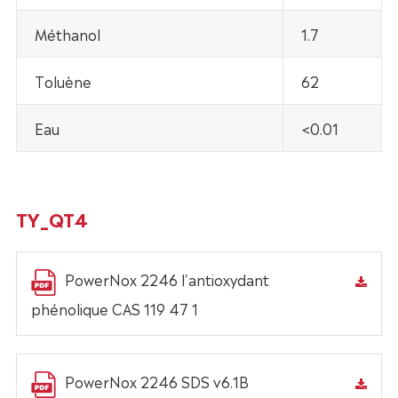
Méthanol
1.7
Toluène
62
Eau
<0.01
TY_QT4
PowerNox 2246 l'antioxydant
phénolique CAS 119 47 1
PowerNox 2246 SDS v6.1B