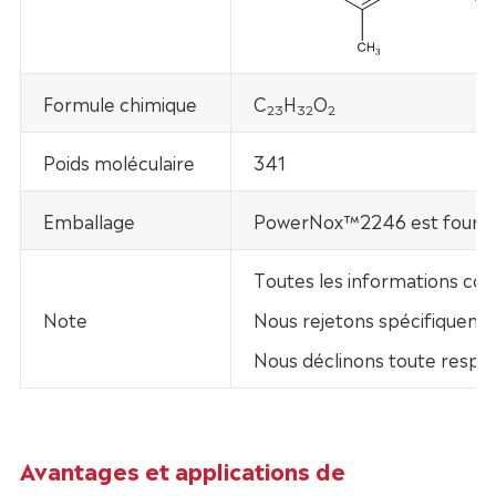
Formule chimique
C
H
O
2
3
32
2
Poids moléculaire
341
Emballage
PowerNox™2246 est fourni d
Toutes les informations con
Note
Nous rejetons spécifiquement
Nous déclinons toute respo
Avantages et applications de