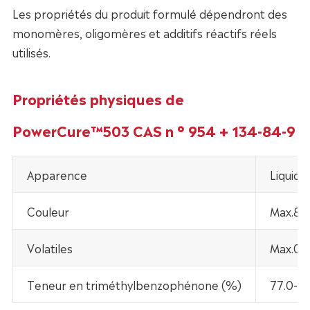
Les propriétés du produit formulé dépendront des
monomères, oligomères et additifs réactifs réels
utilisés.
Propriétés physiques de
PowerCure™503 CAS n ° 954 + 134-84-9
Apparence
Liquide 
Couleur
Max.80
Volatiles
Max.0.
Teneur en triméthylbenzophénone (%)
77.0-88