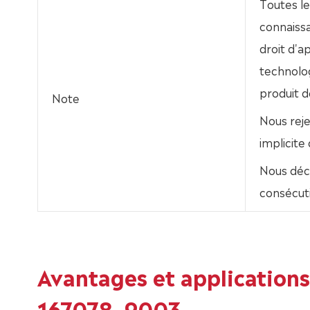
Toutes le
connaissa
droit d'
technolo
produit dé
Note
Nous rej
implicite
Nous déc
consécuti
Avantages et applicatio
167078, 9003