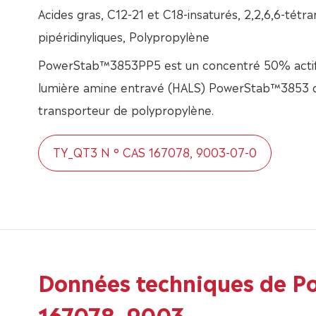
Acides gras, C12-21 et C18-insaturés, 2,2,6,6-tétr
pipéridinyliques, Polypropylène
PowerStab™3853PP5 est un concentré 50% actif d
lumière amine entravé (HALS) PowerStab™3853 d
transporteur de polypropylène.
TY_QT3 N ° CAS 167078, 9003-07-0
Données techniques de 
167078, 9003