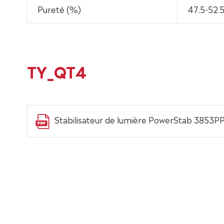
Pureté (%)
47.5-52.
TY_QT4
Stabilisateur de lumière PowerStab 3853P