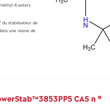
améthyl-4-esters
u stabilisateur de
ans une résine de
PowerStab™3853PP5 CAS n °