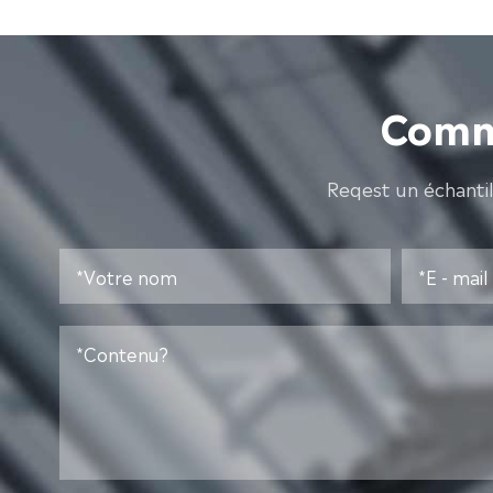
Comme
Reqest un échanti