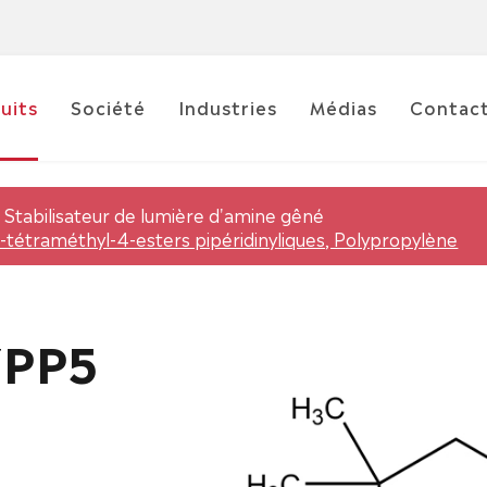
uits
Société
Industries
Médias
Contac
Stabilisateur de lumière d'amine gêné
,6-tétraméthyl-4-esters pipéridinyliques, Polypropylène
3PP5