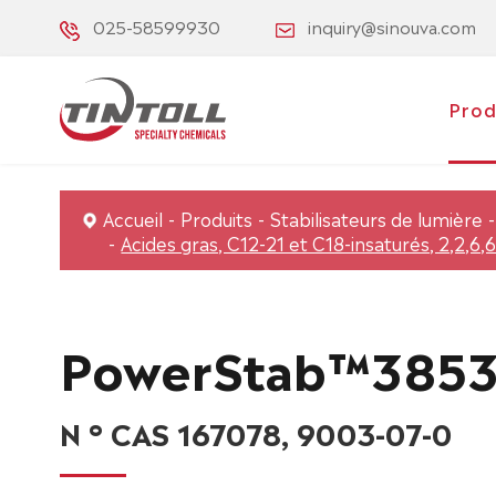
025-58599930
inquiry@sinouva.com
Prod
Accueil
Produits
Stabilisateurs de lumière
Acides gras, C12-21 et C18-insaturés, 2,2,6
PowerStab™385
N ° CAS 167078, 9003-07-0