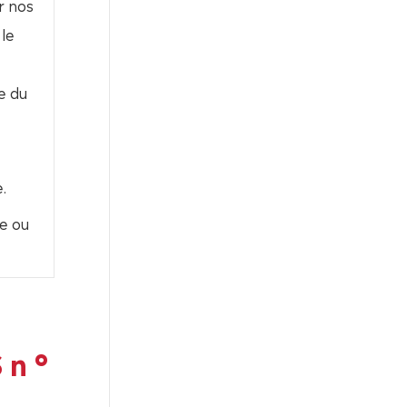
r nos
le
e du
.
e ou
 n °