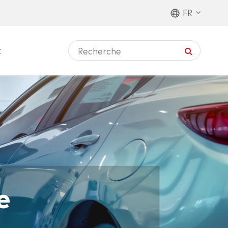
FR
t
e