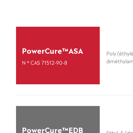
PowerCure™ASA
Poly (éthylè
diméthylam
N ° CAS 71512-90-8
PowerCure™EDB
Ethyl-4-(d