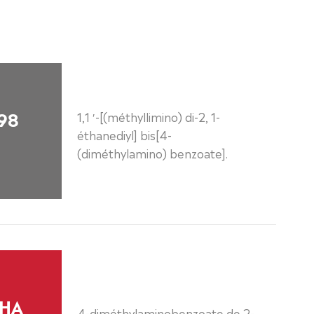
98
1,1 ′-[(méthyllimino) di-2, 1-
éthanediyl] bis[4-
(diméthylamino) benzoate].
EHA
4-diméthylaminobenzoate de 2-