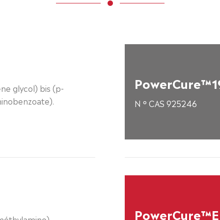
PowerCure™1
ne glycol) bis (p-
inobenzoate).
N ° CAS 925246
PowerCure™
iméthylamino)