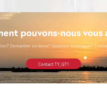
nt pouvons-nous vous 
llon? Demander un devis? Question technique? Trouve
Contact TY_QT1