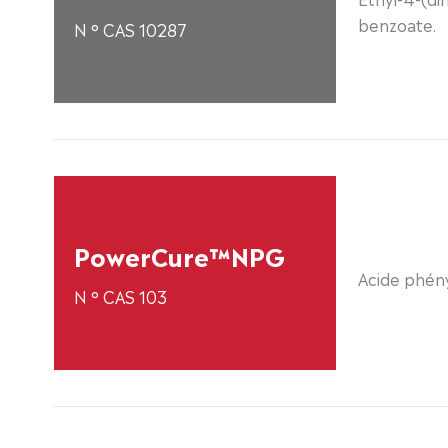
benzoate.
N ° CAS 10287
PowerCure™NPG
Acide phény
N ° CAS 103