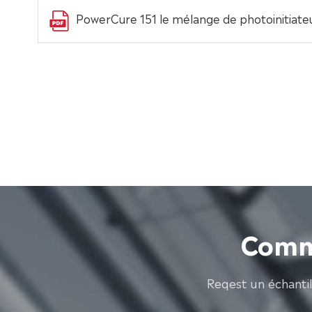
PowerCure 151 le mélange de photoinitiat
Comme
Reqest un échanti