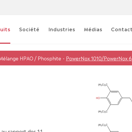
uits
Société
Industries
Médias
Contac
Mélange HPAO / Phosphite
PowerNox 1010/PowerNox 62
 rapport des 1:1.