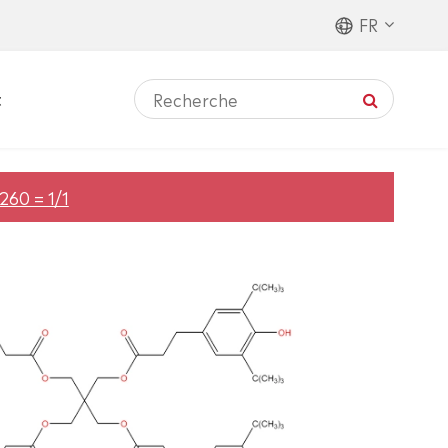
FR
t
60 = 1/1