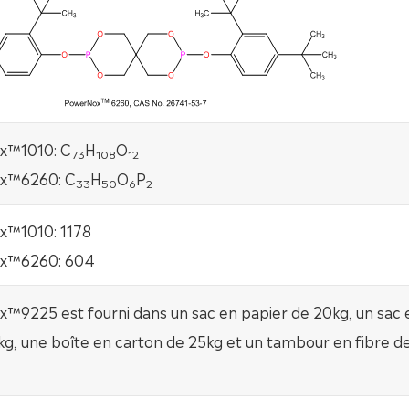
x™1010: C
H
O
73
108
12
x™6260: C
H
O
P
33
50
6
2
™1010: 1178
x™6260: 604
™9225 est fourni dans un sac en papier de 20kg, un sac 
g, une boîte en carton de 25kg et un tambour en fibre d