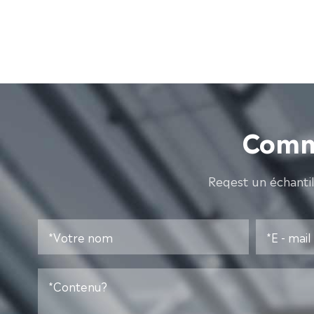
Comme
Reqest un échanti