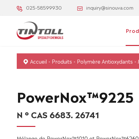
025-58599930
inquiry@sinouva.com
Prod
Accueil
Produits
Polymère Antioxydants
PowerNox™9225
N ° CAS 6683. 26741
Mélange de PowerNox™1010 et PowerNox™6260 au