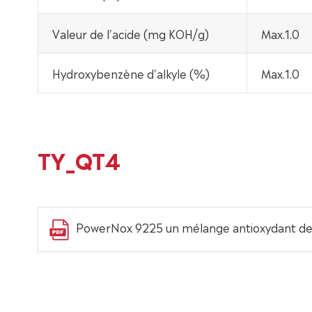
Valeur de l'acide (mg KOH/g)
Max.1.0
Hydroxybenzène d'alkyle (%)
Max.1.0
TY_QT4
PowerNox 9225 un mélange antioxydant d