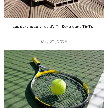
Les écrans solaires UV TinSorb dans TinToll
May 22 , 2025