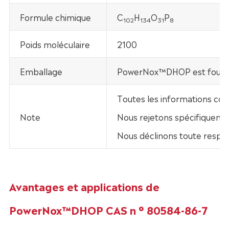
Formule chimique
C
H
O
P
102
134
31
8
Poids moléculaire
2100
Emballage
PowerNox™DHOP est fourni 
Toutes les informations con
Note
Nous rejetons spécifiquement
Nous déclinons toute respo
Avantages et applications de
PowerNox™DHOP CAS n ° 80584-86-7