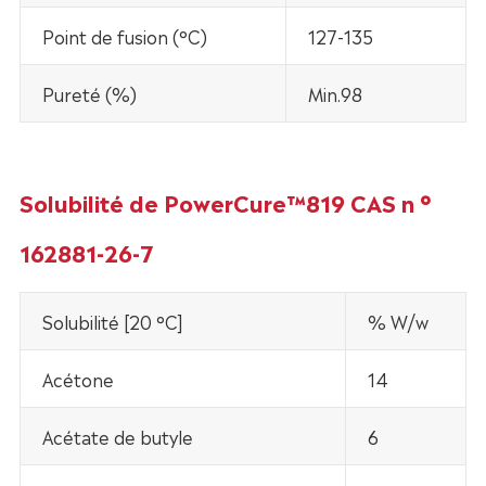
Point de fusion (°C)
127-135
Pureté (%)
Min.98
Solubilité de PowerCure™819 CAS n °
162881-26-7
Solubilité [20 °C]
% W/w
Acétone
14
Acétate de butyle
6