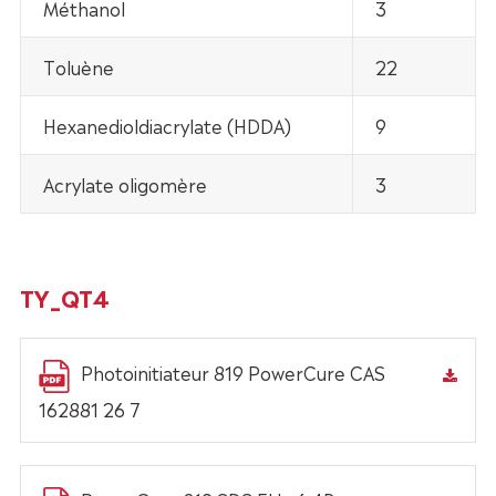
Méthanol
3
Toluène
22
Hexanedioldiacrylate (HDDA)
9
Acrylate oligomère
3
TY_QT4
Photoinitiateur 819 PowerCure CAS
162881 26 7