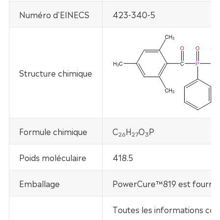
Numéro d'EINECS
423-340-5
Structure chimique
Formule chimique
C
H
O
P
26
27
3
Poids moléculaire
418.5
Emballage
PowerCure™819 est fourni d
Toutes les informations con