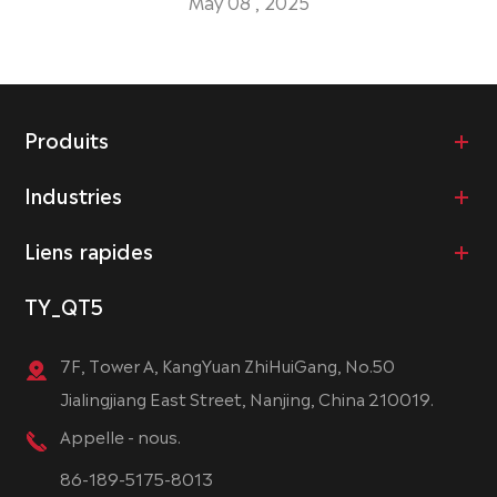
May 08 , 2025
Produits
Industries
Liens rapides
TY_QT5
7F, Tower A, KangYuan ZhiHuiGang, No.50
Jialingjiang East Street, Nanjing, China 210019.
Appelle - nous.
86-189-5175-8013