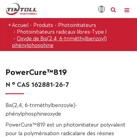
Accueil
Produits
Photoinitiateurs
Photoinitiateurs radicaux libres-Type I
Oxyde de Bis(2,4, 6-triméthylbenzoyl)
phénylphosphine
PowerCure™819
N ° CAS 162881-26-7
Bis(2,4, 6-triméthylbenzoyle)-
phénylphosphineoxyde
PowerCure™819 est un photoinitiateur polyvalent
pour la polymérisation radicalaire des résines