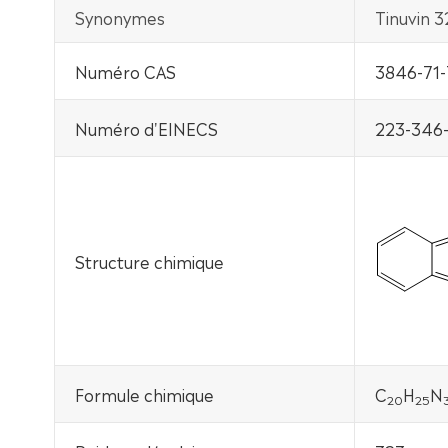
Synonymes
Tinuvin 
Numéro CAS
3846-71-
Numéro d'EINECS
223-346
Structure chimique
Formule chimique
C
H
N
20
25