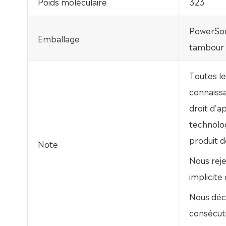
Poids moléculaire
323
PowerSor
Emballage
tambour 
Toutes le
connaissa
droit d'
technolo
produit dé
Note
Nous rej
implicite
Nous déc
consécuti