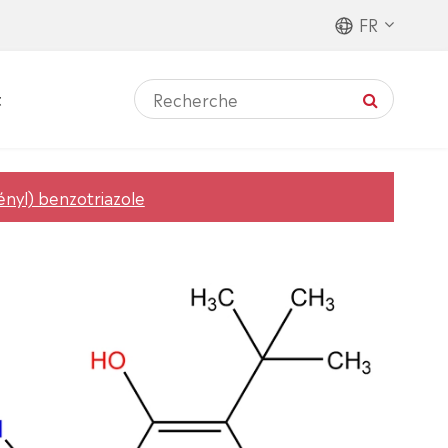
FR
t
hényl) benzotriazole