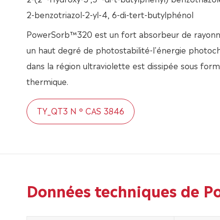
2-benzotriazol-2-yl-4, 6-di-tert-butylphénol
PowerSorb™320 est un fort absorbeur de rayonne
un haut degré de photostabilité-l'énergie photo
dans la région ultraviolette est dissipée sous for
thermique.
TY_QT3 N ° CAS 3846
Données techniques de P