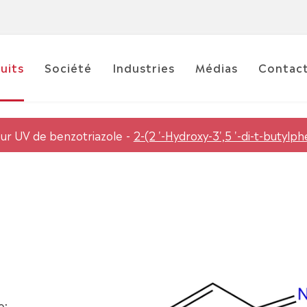
uits
Société
Industries
Médias
Contac
ur UV de benzotriazole
2-(2 '-Hydroxy-3',5 '-di-t-butylp
e;