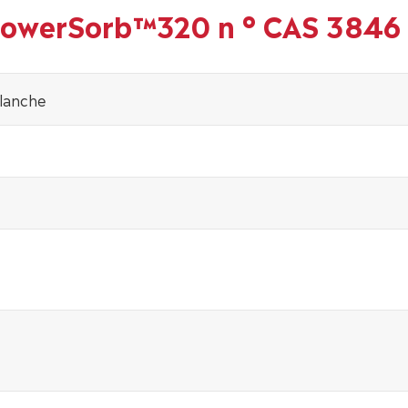
 PowerSorb™320 n ° CAS 3846
lanche