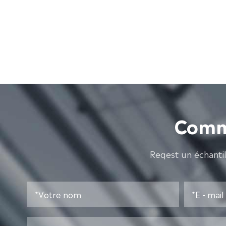
Comme
Reqest un échanti