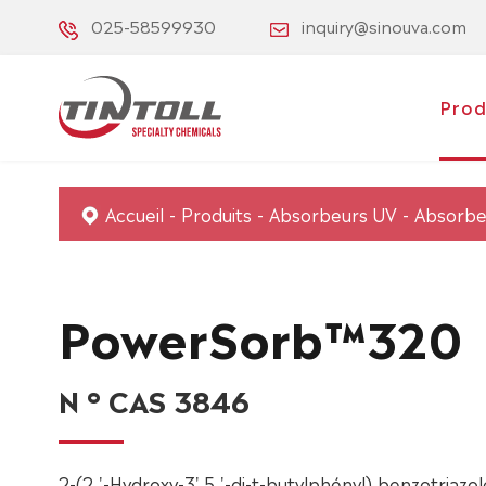
025-58599930
inquiry@sinouva.com
Prod
Accueil
Produits
Absorbeurs UV
Absorbe
PowerSorb™320
N ° CAS 3846
2-(2 '-Hydroxy-3',5 '-di-t-butylphényl) benzotriazol