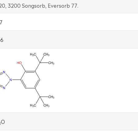
320, 3200 Songsorb, Eversorb 77.
7
-6
O
3