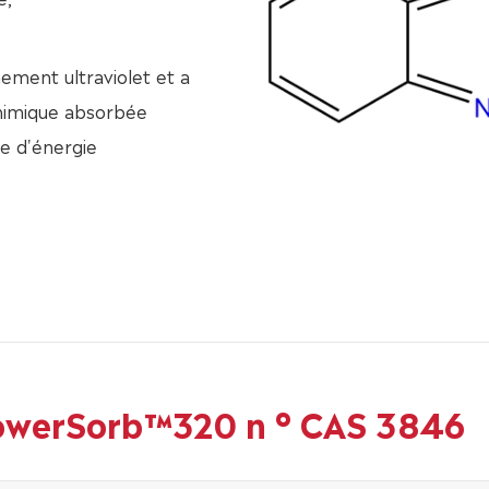
ment ultraviolet et a
chimique absorbée
me d'énergie
owerSorb™320 n ° CAS 3846