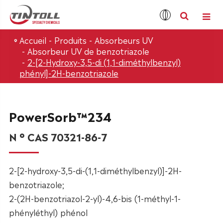
Accueil
Produits
Absorbeurs UV
Absorbeur UV de benzotriazole
2-[2-Hydroxy-3,5-di (1,1-diméthylbenzyl)
phényl]-2H-benzotriazole
PowerSorb™234
N ° CAS 70321-86-7
2-[2-hydroxy-3,5-di-(1,1-diméthylbenzyl)]-2H-
benzotriazole;
2-(2H-benzotriazol-2-yl)-4,6-bis (1-méthyl-1-
phényléthyl) phénol