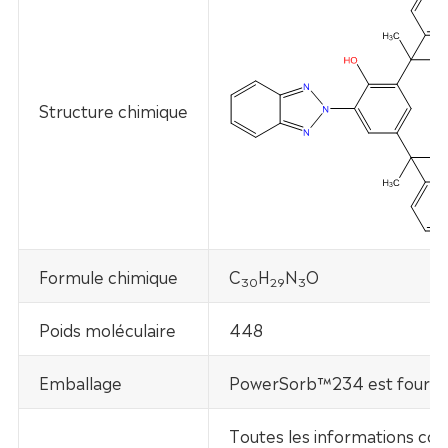
Structure chimique
Formule chimique
C
H
N
O
30
29
3
Poids moléculaire
448
Emballage
PowerSorb™234 est fourni d
Toutes les informations con