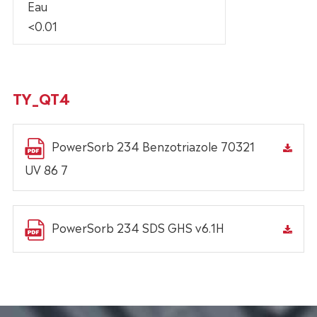
Eau
<0.01
TY_QT4
PowerSorb 234 Benzotriazole 70321
UV 86 7
PowerSorb 234 SDS GHS v6.1H