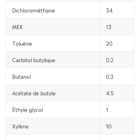
Dichlorométhane
34
MEK
13
Toluène
20
Carbitol butylique
0.2
Butanol
0.3
Acétate de butyle
4.5
Éthyle glycol
1
Xylène
10