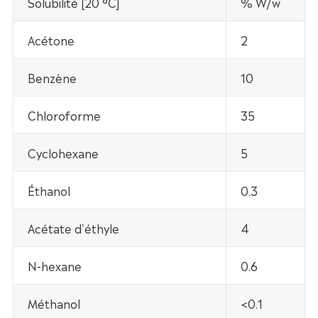
Solubilité [20 °C]
% W/w
Acétone
2
Benzène
10
Chloroforme
35
Cyclohexane
5
Éthanol
0.3
Acétate d'éthyle
4
N-hexane
0.6
Méthanol
<0.1