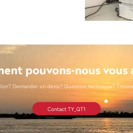
nt pouvons-nous vous 
llon? Demander un devis? Question technique? Trouve
Contact TY_QT1