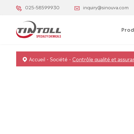
025-58599930
inquiry@sinouva.com
Prod
Accueil
Société
Contrôle qualité et assura