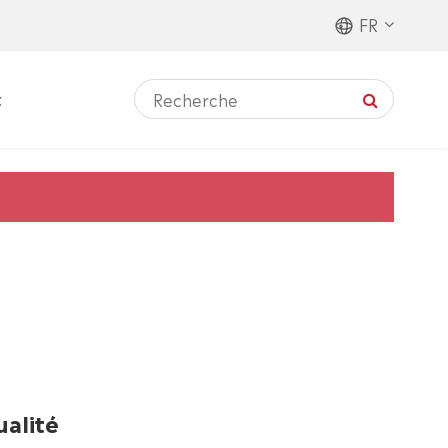
FR
t
ualité